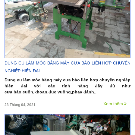
DỤNG CỤ LÀM MỘC BẰNG MÁY CƯA BÀO LIÊN HỢP CHUYÊN
NGHIỆP HIỆN ĐẠI
Dụng cụ làm mộc bằng máy cưa bào liên hợp chuyên nghiệp
hiện đại với các tính năng đầy đủ như
cưa,bào,cuốn,khoan,đục vuông,phay đánh...
Xem thêm
23 Tháng 04, 2021