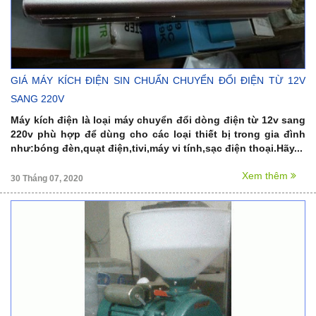
GIÁ MÁY KÍCH ĐIỆN SIN CHUẨN CHUYỂN ĐỔI ĐIỆN TỪ 12V
SANG 220V
Máy kích điện là loại máy chuyển đổi dòng điện từ 12v sang
220v phù hợp để dùng cho các loại thiết bị trong gia đình
như:bóng đèn,quạt điện,tivi,máy vi tính,sạc điện thoại.Hãy...
Xem thêm
30 Tháng 07, 2020