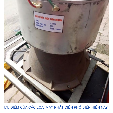
ƯU ĐIỂM CỦA CÁC LOẠI MÁY PHÁT ĐIỆN PHỔ BIẾN HIỆN NAY