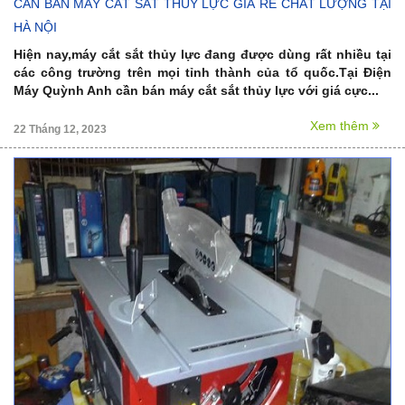
CẦN BÁN MÁY CẮT SẮT THỦY LỰC GIÁ RẺ CHẤT LƯỢNG TẠI
HÀ NỘI
Hiện nay,máy cắt sắt thủy lực đang được dùng rất nhiều tại
các công trường trên mọi tỉnh thành của tổ quốc.Tại Điện
Máy Quỳnh Anh cần bán máy cắt sắt thủy lực với giá cực...
Xem thêm
22 Tháng 12, 2023