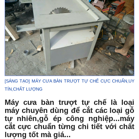
[SÁNG TẠO] MÁY CƯA BÀN TRƯỢT TỰ CHẾ CỰC CHUẨN,UY
TÍN,CHẤT LƯỢNG
Máy cưa bàn trượt tự chế là loại
máy chuyên dùng để cắt các loại gỗ
tự nhiên,gỗ ép công nghiệp...máy
cắt cực chuẩn từng chi tiết với chất
lượng tốt mà giá...