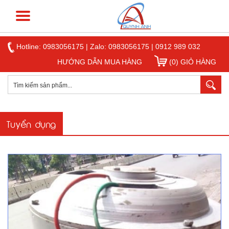
Hotline:
0983056175
|
Zalo: 0983056175
|
0912 989 032
HƯỚNG DẪN MUA HÀNG
(0) GIỎ HÀNG
Tuyển dụng