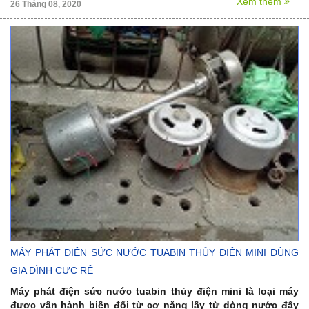
Xem thêm
26 Tháng 08, 2020
MÁY PHÁT ĐIỆN SỨC NƯỚC TUABIN THỦY ĐIỆN MINI DÙNG
GIA ĐÌNH CỰC RẺ
Máy phát điện sức nước tuabin thủy điện mini là loại máy
được vận hành biến đổi từ cơ năng lấy từ dòng nước đẩy