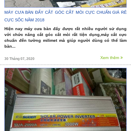
MÁY CƯA BÀN ĐẨY CẮT GÓC CẮT MÒI CỰC CHUẨN GIÁ RẺ
CỰC SỐC NĂM 2018
Hiện nay máy cưa bàn đẩy được rất nhiều người sử dụng
với chức năng cắt góc cắt mòi rất tiện dụng,máy cắt cực
chuẩn đến tường milimet mà giúp người dùng có thể làm
bàn...
Xem thêm
30 Tháng 07, 2020