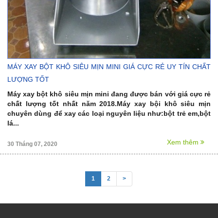
MÁY XAY BỘT KHÔ SIÊU MỊN MINI GIÁ CỰC RẺ UY TÍN CHẤT
LƯỢNG TỐT
Máy xay bột khô siêu mịn mini đang được bán với giá cực rẻ
chất lượng tốt nhất năm 2018.Máy xay bội khô siêu mịn
chuyên dùng để xay các loại nguyên liệu như:bột trẻ em,bột
lá...
Xem thêm
30 Tháng 07, 2020
1
2
>