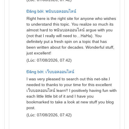
Đăng bởi: พนันบอลออนไลน์
Right here is the right site for anyone who wishes
to understand this topic. You realize so much its
almost hard to
พนันบอลออนไลน์
argue with you
(not that I really will need to…HaHa). You
definitely put a fresh spin on a topic that has
been written about for decades. Wonderful stuff,
just excellent!
(Lúc: 07/08/2026, 07:42)
Đăng bởi: เว็บบอลออนไลน์
I was very pleased to search out this net-site.I
needed to thanks to your time for this excellent
เว็บบอลออนไลน์
learn!! I positively having fun with
each little little bit of it and I have you
bookmarked to take a look at new stuff you blog
post.
(Lúc: 07/08/2026, 07:42)